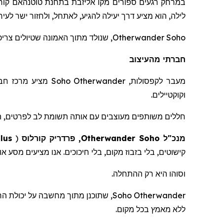
במרחק רגעים ספורים מקו אליזבת בתחנת
טוטנהאם
קור
לילה, הוא מציע דרך יעילה להגיע, לאתחל, ולחזור ישר לעיר.
Otherwander Soho
, שנולד מתוך האמונה שטיולים צריכים להתנהל בקלות ללא מא
חברתי מהעיצוב
מעבר לקפסולות,
Otherwander
Soho
מציע מרכז חברת
וקוקטיילים.
חללים משותפים מעוצבים עם אותה תשומת לב לפרטים, ה
מנכ"ל
Soho
Otherwander
, פרדריק
קורלוס
(
lus
קישוטים, בלי בזבוז מקום, בלי חיכוכים. אנו מציעים מסע א
וסוהו היא רק ההתחלה.
Otherwander
Soho
, שתוכנ
ן
מתוך מחשבה על יכולת הרח
ללא מאמץ בכל מקום.