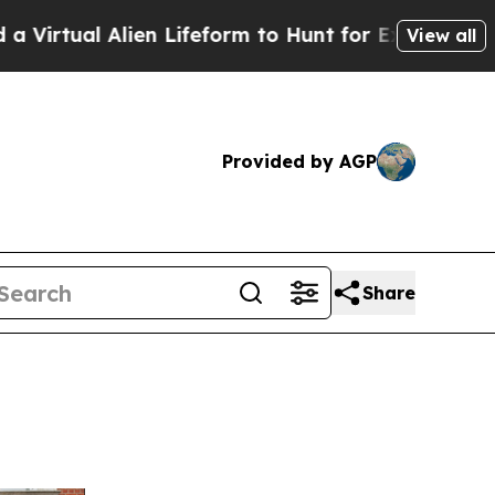
Alien Lifeform to Hunt for Extraterrestrials
About 
View all
Provided by AGP
Share