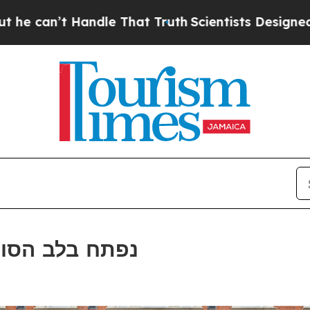
Handle That Truth
Scientists Designed a Virtual 
Otherwander נפתח בלב