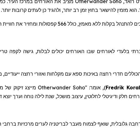
ט
רואד
,
Otherwander Soho
מציב את האורחים במרכז העיר. כמלו
 הוא מזמין להישאר בחוץ זמן רב יותר, ולהגיד כן לעתים קרובות יותר.
מץ, כולל 566 קפסולות ומחזיר את חוויית המלון ליסודותיה.
י בלעדי לאורחים שבו האורחים יכולים לבלות, גישה לקפה טרי, 
כוללים חדרי רחצה באיכות ספא
עם
מקלחות
ואזורי
רחצה
ייעודיים
,
מ
Fredrik Koral
)
, אומר: "
Otherwander Soho
מייצג זיקוק של מ
ורחים חלק ודיגיטלי לחלוטין, עיצוב מושכל, שנת לילה נוחה וערך יוצ
בה גלובלית, שוא
ף
לצמוח מעבר לבריטניה לערים מרכזיות ברחבי ה