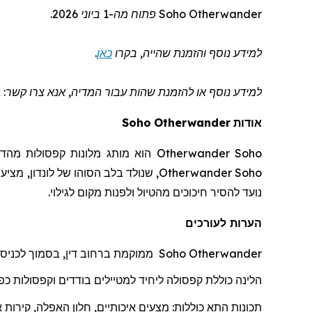
Otherwander
Soho
פתוח מה-1 ביוני 2026.
למידע נוסף והזמנת שהייה
, בקרו
כאן
.
למידע נוסף או להזמנת שהות
עבור המדיה
, אנא צרו קשר: otherwander@wcommunications.co.uk
אודות
Otherwander
Soho
Otherwander Soho
הוא מותג מלונות קפסולות מהדו
Otherwander Soho
, שנולד בלב הסוהו של לונדון, מציע
נועד להסיר חיכוכים מהטיול ולפנות מקום לגילוי.
הערות לעורכים
Otherwander
Soho
ממוקמת ברחוב דין, בסמוך לכניס
הלינה כוללת
קפסולה
ל
יחיד למטיילים בודדים וקפסולות כפו
תכונות התא כוללות: מצעים איכותיים, חלון האפלה, קירות 