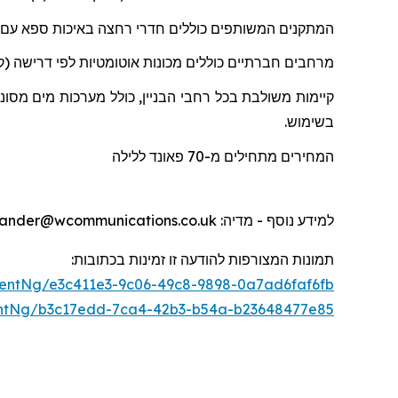
המתקנים המשותפים כוללים חדרי רחצה באיכות ספא
עם
מרחבים חברתיים כוללים מכונות אוטומטיות לפי דרישה (קפ
קיימות משולבת בכל רחבי הבניין, כולל מערכות מים מסו
בשימוש.
המחירים מתחילים מ-70
פאונד
ללילה
למידע נוסף - מדיה
: otherwander@wcommunications.co.uk
תמונות המצורפות להודעה זו זמינות בכתוב
ו
ת:
entNg/e3c411e3-9c06-49c8-9898-0a7ad6faf6fb
ntNg/b3c17edd-7ca4-42b3-b54a-b23648477e85