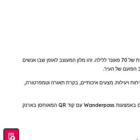
, שנפתח ברחוב דין 92, מציג אירוח חלק ומעוצב באחת השכונות הדינמיות ביותר בעולם, בעלות התחלתית של 70 פאונד ללילה. זהו מלון המעוצב לאופן שבו אנשים
 הפועם של העיר.
יחות ויעילות. מצעים איכותיים, בקרת תאורה וטמפרטורה,
להם באמצעות
Wanderpass
עם קוד
QR
המאוחסן בארנק