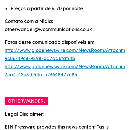
Preços a partir de £ 70 por noite
Contato com a Mídia:
otherwander@wcommunications.co.uk
Fotos deste comunicado disponíveis em:
http://www.globenewswire.com/NewsRoom/Attachmen
9c06-49c8-9898-0a7ad6faf6fb
http://www.globenewswire.com/NewsRoom/Attachme
7ca4-42b3-b54a-b23648477e85
Legal Disclaimer:
EIN Presswire provides this news content "as is"