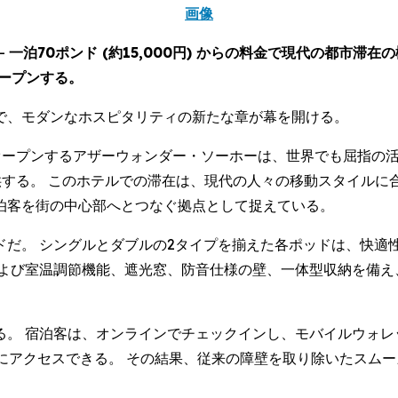
画像
--
一泊70ポンド (約15,000円) からの料金で現代の都市滞
ープンする。
で、モダンなホスピタリティの新たな章が幕を開ける。
reet) にオープンするアザーウォンダー・ソーホーは、世界でも
 から提供する。 このホテルでの滞在は、現代の人々の移動スタイ
泊客を街の中心部へとつなぐ拠点として捉えている。
ドだ。 シングルとダブルの2タイプを揃えた各ポッドは、快適
および室温調節機能、遮光窓、防音仕様の壁、一体型収納を備え
る。 宿泊客は、オンラインでチェックインし、モバイルウォレ
るポッドにアクセスできる。 その結果、従来の障壁を取り除いたス