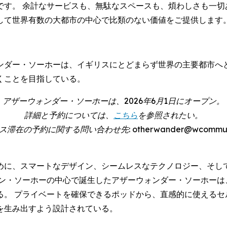
です。 余計なサービスも、無駄なスペースも、煩わしさも一切
して世界有数の大都市の中心で比類のない価値をご提供します
。
ンダー・ソーホーは、イギリスにとどまらず世界の主要都市へ
くことを目指している。
アザーウォンダー・ソーホーは、2026年6月1日にオープン。
詳細と予約については、
こちら
を参照されたい。
在の予約に関する問い合わせ先: otherwander@wcommunicat
めに、スマートなデザイン、シームレスなテクノロジー、そし
ドン・ソーホーの中心で誕生したアザーウォンダー・ソーホーは
る。 プライベートを確保できるポッドから、直感的に使えるセ
を生み出すよう設計されている。