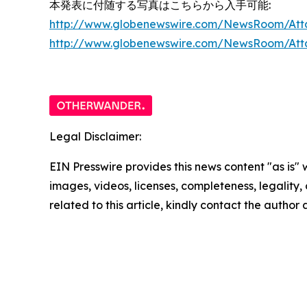
本発表に付随する写真はこちらから入手可能:
http://www.globenewswire.com/NewsRoom/Att
http://www.globenewswire.com/NewsRoom/At
Legal Disclaimer:
EIN Presswire provides this news content "as is" 
images, videos, licenses, completeness, legality, o
related to this article, kindly contact the author