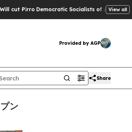
cratic Socialists of America Propose Radical O
View all
Provided by AGP
Share
ープン