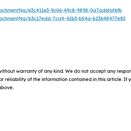
achmentNg/e3c411e3-9c06-49c8-9898-0a7ad6faf6fb
tachmentNg/b3c17edd-7ca4-42b3-b54a-b23648477e85
without warranty of any kind. We do not accept any responsib
r reliability of the information contained in this article. I
 above.